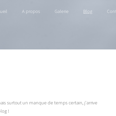
ueil
A propos
Galerie
Blog
Cont
ais surtout un manque de temps certain, j'arrive
log !