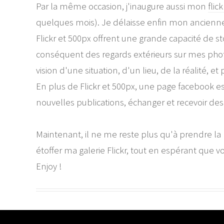
Par la même occasion, j'inaugure aussi mon
flick
quelques mois). Je délaisse enfin mon ancienne
Flickr et 500px offrent une grande capacité de st
conséquent des regards extérieurs sur mes photos
vision d'une situation, d'un lieu, de la réalité, et 
En plus de Flickr et 500px, une page facebook est
nouvelles publications, échanger et recevoir des 
Maintenant, il ne me reste plus qu'à prendre la 
étoffer ma galerie Flickr, tout en espérant que v
Enjoy !