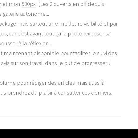
r
et mon
500px
(Les 2 ouverts en off depuis
 galerie autonome...
ockage mais surtout une meilleure visibilité et par
, car c'est avant tout ça la photo, exposer sa
pousser à la réflexion.
 maintenant disponible pour faciliter le suivi des
avis sur son travail dans le but de progresser !
plume pour rédiger des articles mais aussi à
ous prendrez du plaisir à consulter ces derniers.